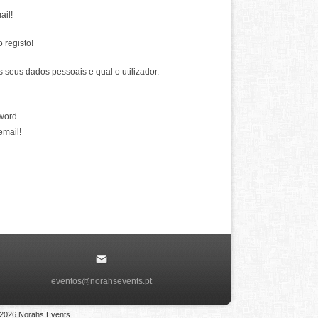
ail!
 registo!
 seus dados pessoais e qual o utilizador.
word.
email!
eventos@norahsevents.pt
 2026 Norahs Events