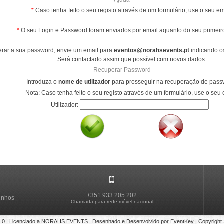
Ajuda
*
Caso tenha feito o seu registo através de um formulário, use o seu em
*
O seu Login e Password foram enviados por email aquanto do seu primeiro
rar a sua password, envie um email para
eventos@norahsevents.pt
indicando os
Será contactado assim que possível com novos dados.
Recuperar Password
Introduza o
nome de utilizador
para prosseguir na recuperação de pass
Nota: Caso tenha feito o seu registo através de um formulário, use o seu 
Utilizador:
+351 933 205 202
sinhos
Chamada para rede móvel nacional
0.0
| Licenciado a
NORAHS EVENTS
|
Desenhado e Desenvolvido por
EventKey
| Copyright