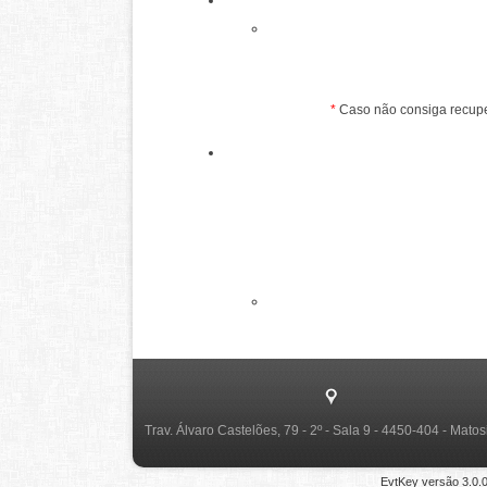
*
Caso não consiga recupe
Trav. Álvaro Castelões, 79 - 2º - Sala 9 - 4450-404 - Mato
EvtKey versão
3.0.