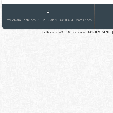
Trav. Álvaro Castelões, 79 - 2º - Sala 9 - 4450-404 - Matosinhos
EvtKey versão
3.0.0.0
| Licenciado a
NORAHS EVENTS