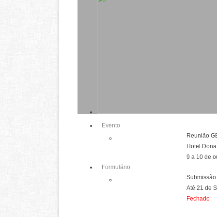
Evento
Reunião G
Hotel Dona
9 a 10 de 
Formulário
Submissão
Até 21 de 
Fechado