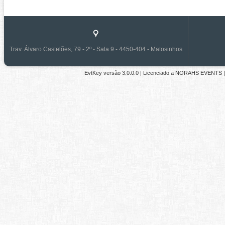
Trav. Álvaro Castelões, 79 - 2º - Sala 9 - 4450-404 - Matosinhos
EvtKey versão
3.0.0.0
| Licenciado a
NORAHS EVENTS