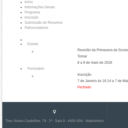
Início
Informações Gerais
Programa
Inscrição
Submissão de Resumos
Patrocinadores
Evento
Reunião da Primavera da Socie
Tomar
8 a 9 de maio de 2026
Formulário
Inscrição
7 de Janeiro às 16:14 a 7 de M
Fechado
Trav. Álvaro Castelões, 79 - 2º - Sala 9 - 4450-404 - Matosinhos