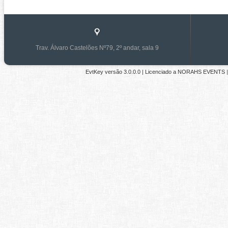
Trav. Álvaro Castelões Nº79, 2º andar, sala 9
EvtKey versão
3.0.0.0
| Licenciado a
NORAHS EVENTS