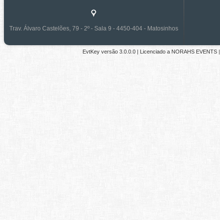
Trav. Álvaro Castelões, 79 - 2º - Sala 9 - 4450-404 - Matosinhos
EvtKey versão
3.0.0.0
| Licenciado a
NORAHS EVENTS