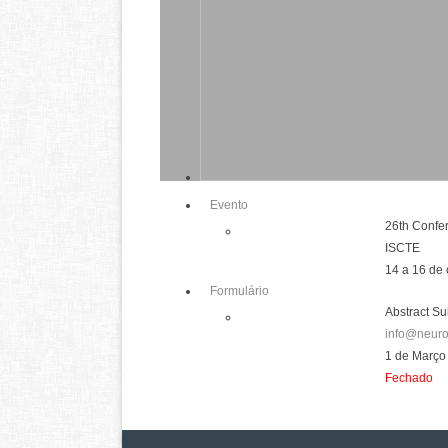
Evento
26th Confe
ISCTE
14 a 16 de
Formulário
Abstract S
info@neur
1 de Março
Fechado