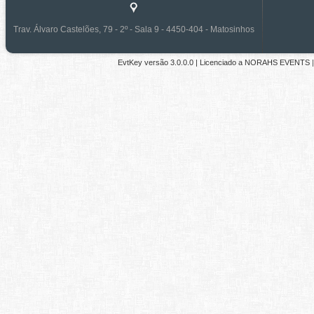
Trav. Álvaro Castelões, 79 - 2º - Sala 9 - 4450-404 - Matosinhos
EvtKey versão
3.0.0.0
| Licenciado a
NORAHS EVENTS