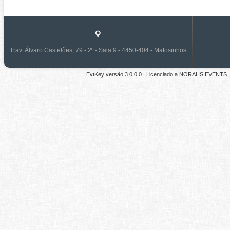
Trav. Álvaro Castelões, 79 - 2º - Sala 9 - 4450-404 - Matosinhos
EvtKey versão
3.0.0.0
| Licenciado a
NORAHS EVENTS