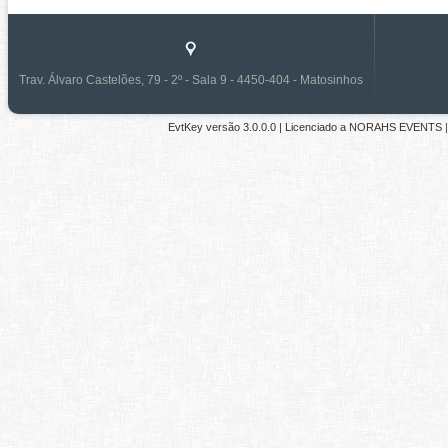
Trav. Álvaro Castelões, 79 - 2º - Sala 9 - 4450-404 - Matosinhos
EvtKey versão
3.0.0.0
| Licenciado a
NORAHS EVENTS