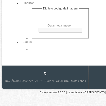
Finalizar
Digite o código da imagem
Gerar nova imagem
Etapas
Trav. Álvaro Castelões, 79 - 2º - Sala 9 - 4450-404 - Matosinhos
EvtKey versão
3.0.0.0
| Licenciado a
NORAHS EVENTS