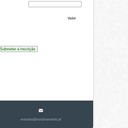
Valor
eventos@norahsevents.pt