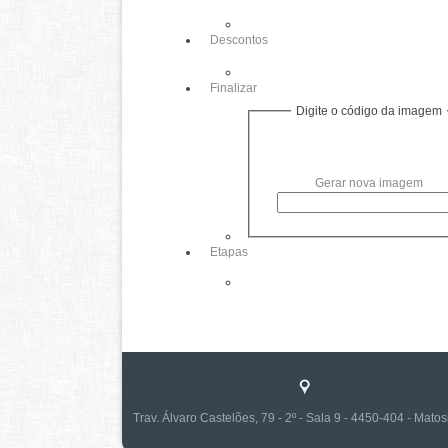
Descontos
Finalizar
Digite o código da imagem
Gerar nova imagem
Etapas
Trav. Álvaro Castelões, 79 - 2º - Sala 9 - 4450-404 - Mato