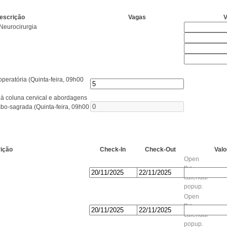
escrição
Vagas
V
 Neurocirurgia
peratória (Quinta-feira, 09h00
 coluna cervical e abordagens
bo-sagrada (Quinta-feira, 09h00
ição
Check-In
Check-Out
Valo
Open
the
calendar
popup.
Open
the
calendar
popup.