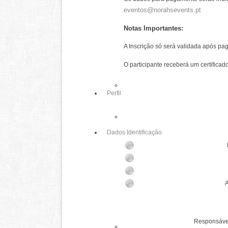
eventos@norahsevents.pt
Notas Importantes:
A Inscrição só será validada após pa
O participante receberá um certificad
Perfil
Dados Identificação
A
Responsável