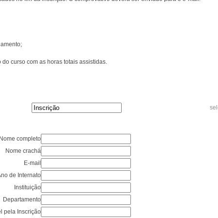
gamento;
o do curso com as horas totais assistidas.
sel
Nome completo
Nome crachá
E-mail
no de Internato
Instituição
Departamento
 pela Inscrição