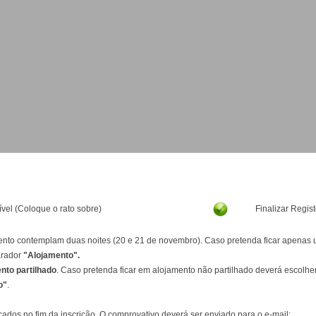
vel (Coloque o rato sobre)
Finalizar Regis
nto contemplam duas noites (20 e 21 de novembro). Caso pretenda ficar apenas um
arador
"Alojamento".
nto partilhado
. Caso pretenda ficar em alojamento não partilhado deverá escolher 
o"
.
dos no fim da inscrição. O comprovativo deverá ser enviado para o e-mail: