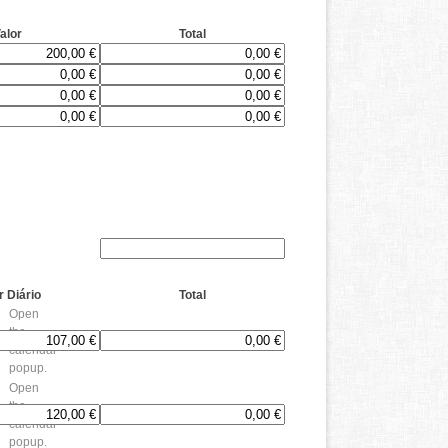
alor
Total
r Diário
Total
Open
the
calendar
popup.
Open
the
calendar
popup.