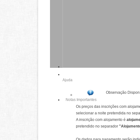
Ajuda
Observação Disponí
Notas Importantes
Os preços das inscrições com alojame
selecionar a noite pretendida no sep
A inscrição com alojamento é
alojame
pretendido no separador
"Alojament
Os dados para pagamento serão indica