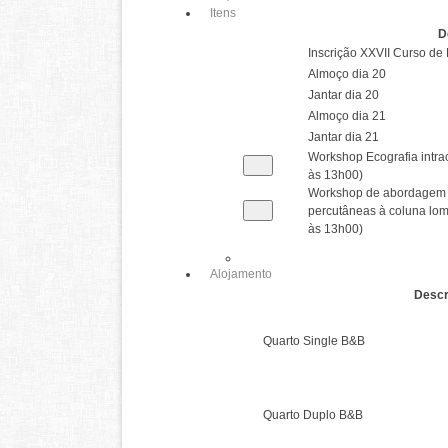
Itens
D
Inscrição XXVII Curso de
Almoço dia 20
Jantar dia 20
Almoço dia 21
Jantar dia 21
Workshop Ecografia intrao
às 13h00)
Workshop de abordagem à
percutâneas à coluna lom
às 13h00)
Alojamento
Descr
Quarto Single B&B
Quarto Duplo B&B