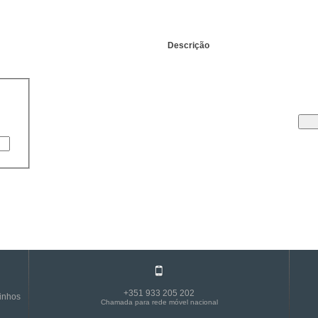
Descrição
+351 933 205 202
sinhos
Chamada para rede móvel nacional