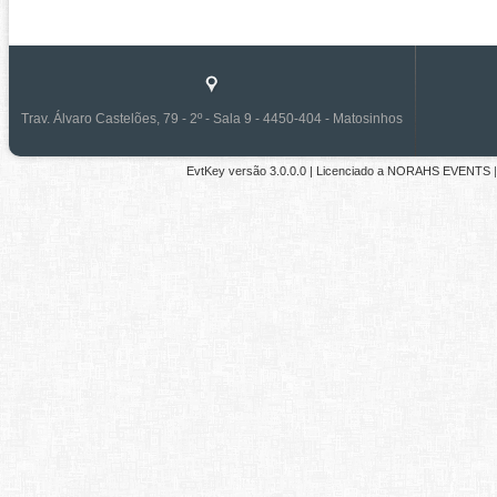
Trav. Álvaro Castelões, 79 - 2º - Sala 9 - 4450-404 - Matosinhos
EvtKey versão
3.0.0.0
| Licenciado a
NORAHS EVENTS