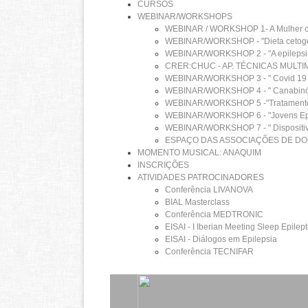
CURSOS
WEBINAR/WORKSHOPS
WEBINAR / WORKSHOP 1- A Mulher com E
WEBINAR/WORKSHOP - "Dieta cetogénic
WEBINAR/WORKSHOP 2 - "A epilepsia p
CRER:CHUC - AP. TÉCNICAS MULTI
WEBINAR/WORKSHOP 3 - " Covid 19 e
WEBINAR/WORKSHOP 4 - " Canabinóide
WEBINAR/WORKSHOP 5 -"Tratamento fa
WEBINAR/WORKSHOP 6 - "Jovens Epil
WEBINAR/WORKSHOP 7 - " Dispositivos e 
ESPAÇO DAS ASSOCIAÇÕES DE DO
MOMENTO MUSICAL: ANAQUIM
INSCRIÇÕES
ATIVIDADES PATROCINADORES
Conferência LIVANOVA
BIAL Masterclass
Conferência MEDTRONIC
EISAI - I Iberian Meeting Sleep Epilep
EISAI - Diálogos em Epilepsia
Conferência TECNIFAR