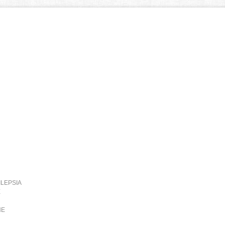
ILEPSIA
E
NE