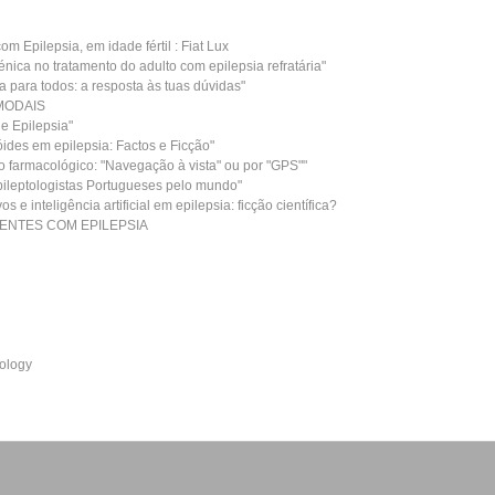
pilepsia, em idade fértil : Fiat Lux
a no tratamento do adulto com epilepsia refratária"
ara todos: a resposta às tuas dúvidas"
MODAIS
 Epilepsia"
s em epilepsia: Factos e Ficção"
rmacológico: "Navegação à vista" ou por "GPS""
eptologistas Portugueses pelo mundo"
inteligência artificial em epilepsia: ficção científica?
ENTES COM EPILEPSIA
tology