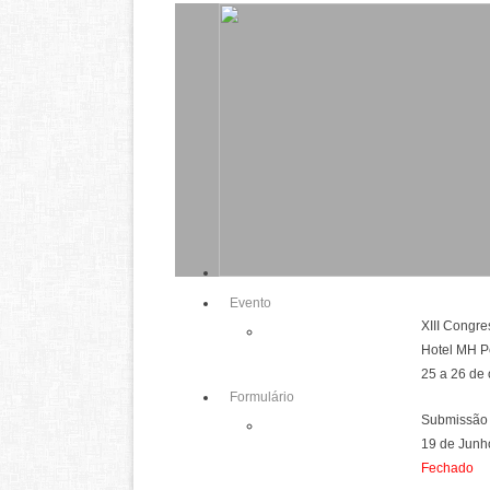
Evento
XIII Congr
Hotel MH P
25 a 26 de
Formulário
Submissão
19 de Junh
Fechado