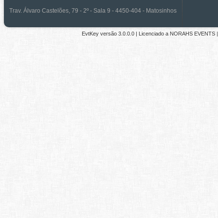
Trav. Álvaro Castelões, 79 - 2º - Sala 9 - 4450-404 - Matosinhos
EvtKey versão
3.0.0.0
| Licenciado a
NORAHS EVENTS