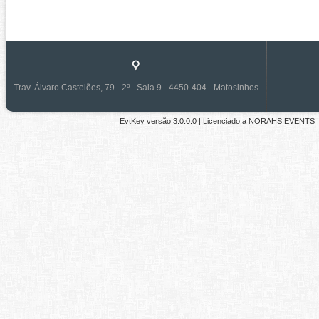
Trav. Álvaro Castelões, 79 - 2º - Sala 9 - 4450-404 - Matosinhos
EvtKey versão
3.0.0.0
| Licenciado a
NORAHS EVENTS