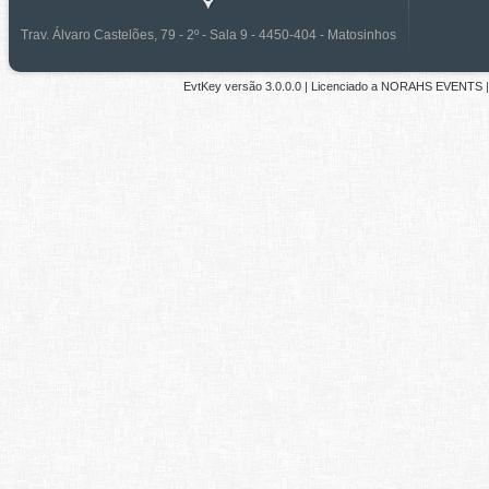
Trav. Álvaro Castelões, 79 - 2º - Sala 9 - 4450-404 - Matosinhos
EvtKey versão
3.0.0.0
| Licenciado a
NORAHS EVENTS