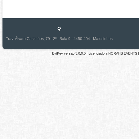
Trav. Álvaro Castelões, 79 - 2º - Sala 9 - 4450-404 - Matosinhos
EvtKey versão
3.0.0.0
| Licenciado a
NORAHS EVENTS