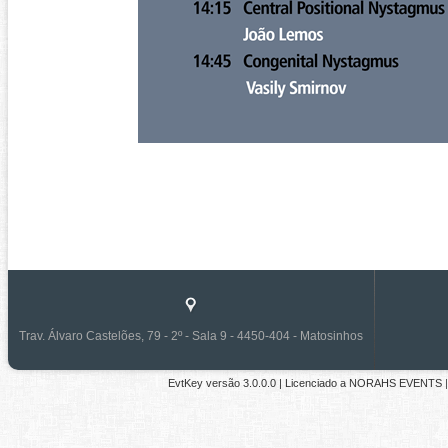
Trav. Álvaro Castelões, 79 - 2º - Sala 9 - 4450-404 - Matosinhos
EvtKey versão
3.0.0.0
| Licenciado a
NORAHS EVENTS