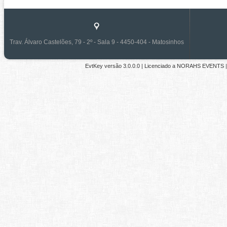
Trav. Álvaro Castelões, 79 - 2º - Sala 9 - 4450-404 - Matosinhos
EvtKey versão
3.0.0.0
| Licenciado a
NORAHS EVENTS