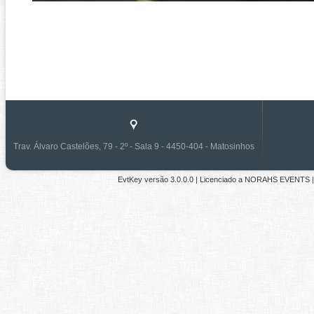
Trav. Álvaro Castelões, 79 - 2º - Sala 9 - 4450-404 - Matosinhos
EvtKey versão
3.0.0.0
| Licenciado a
NORAHS EVENTS