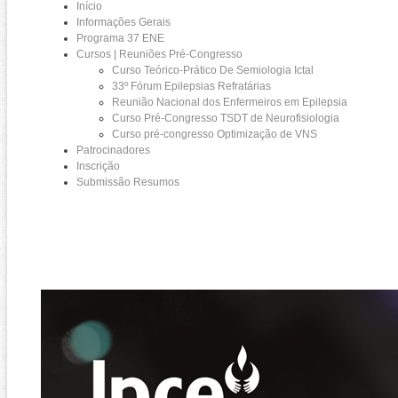
Início
Informações Gerais
Programa 37 ENE
Cursos | Reuniões Pré-Congresso
Curso Teórico-Prático De Semiologia Ictal
33º Fórum Epilepsias Refratárias
Reunião Nacional dos Enfermeiros em Epilepsia
Curso Pré-Congresso TSDT de Neurofisiologia
Curso pré-congresso Optimização de VNS
Patrocinadores
Inscrição
Submissão Resumos