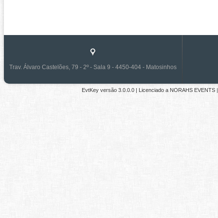
Trav. Álvaro Castelões, 79 - 2º - Sala 9 - 4450-404 - Matosinhos
EvtKey versão
3.0.0.0
| Licenciado a
NORAHS EVENTS