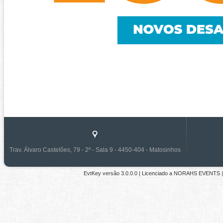
Trav. Álvaro Castelões, 79 - 2º - Sala 9 - 4450-404 - Matosinhos
EvtKey versão
3.0.0.0
| Licenciado a
NORAHS EVENTS