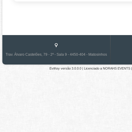
Trav. Álvaro Castelões, 79 - 2º - Sala 9 - 4450-404 - Matosinhos
EvtKey versão
3.0.0.0
| Licenciado a
NORAHS EVENTS